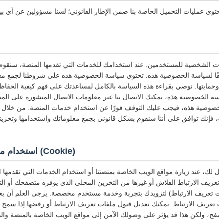
 عمليات التحميل الخاصة بنا ضمن الإطار القانوني؛ لسنا مسؤولين عن أي بيا
ات الشخصية للمستخدمين. عند استخدامك للخدمات التي تقدمها المنصة، سنقوم
قًا لسياسة الخصوصية هذه. تحتوي سياسة الخصوصية هذه على شروطنا لجمع مع
وحمايتها. نوصي بقراءة هذه السياسة بالكامل لمساعدتك على فهم كيفية الحفا
 الخصوصية هذه، يمكنك الاتصال بنا عبر معلومات الاتصال المنشورة على المنص
وصية هذه، فيجب عليك التوقف فورًا عن استخدام خدمات المنصة. من خلال ا
فإنك توافق على أننا سنقوم بشكل قانوني بجمع معلوماتك واستخدامها وتخزينها
استخدام ملفات تعريف الارتباط (Cookie)
لك، عند زيارة مواقع الويب الخاصة بمنصتنا أو استخدام الخدمات التي تقدمها
عريف الارتباط الفلاش أو غيرها من التخزين المحلي الذي يوفره متصفحك أو التط
ت تعريف الارتباط) لتزويدك بتجربة وخدمة مستخدم مخصصة. يرجى العلم أن بعض 
ت تعريف الارتباط. يمكنك تعديل قبول ملفات تعريف الارتباط أو رفضها إذا سمح