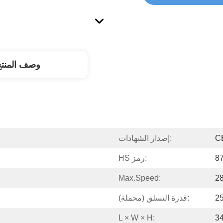
وصف المنت
C
إصدار الشهادات:
8
HS رمز:
Max.speed:
قدرة التسلق (محملة):
L × W × H:
3