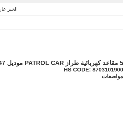
الخبز عار
5 مقاعد كهربائية طراز PATROL CAR موديل X047 مع BUCKET RED / WHITE 48V / 4KW USING CITY، STREET PATROL، VILL
HS CODE: 8703101900
مواصفات