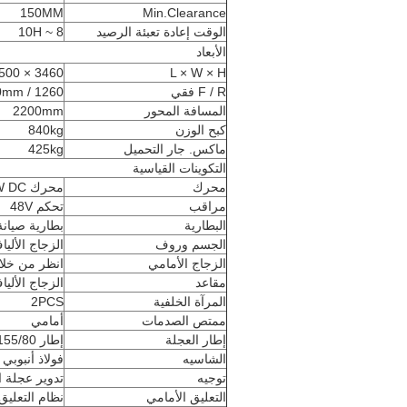
150MM
Min.Clearance
الوقت إعادة تعبئة الرصيد
8 ~ 10H
الأبعاد
3460 × 1500 × 2020mm
L × W × H
F / R فقي
1260 / 1270mm
المسافة المحور
2200mm
كبح الوزن
840kg
ماكس. جار التحميل
425kg
التكوينات القياسية
محرك
محرك 48V / 4KW DC
مراقب
تحكم 48V
البطارية
بطارية صيانة مجا
الجسم وروف
الزجاج الألياف
الزجاج الأمامي
انظر من خلال
مقاعد
الزجاج الألياف
المرآة الخلفية
2PCS
ممتص الصدمات
أمامي
إطار العجلة
إطار 155/80 R12 شعاعي (إطارات السيارات)
الشاسيه
فولاذ أنبوب
توجيه
تدوير عجلة ال
التعليق الأمامي
نظام التعلي