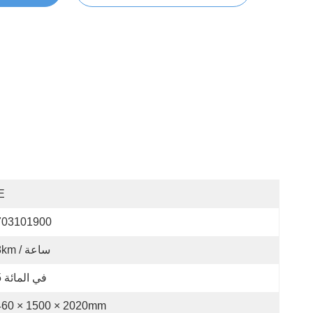
E
703101900
28km / ساعة
25 في المائة
460 × 1500 × 2020mm