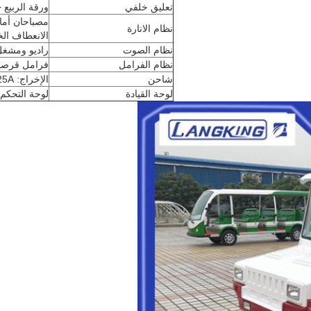
تعليق خلفي
ورقة الربيع
مصباحان أمام
نظام الانارة
الانعطاف ال
نظام الصوت
راديو ومشغل MP3. المت
نظام الفرامل
فرامل قرصية أمامية 2 + نظام فرامل أسطواني
شاحن
الإخراج: 48V / 25A ، مدخلات التيار المتردد 220 فولت / 50 هرتز
لوحة القيادة
لوحة التحكم