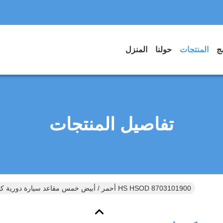
المنتجات
حولنا
المنزل
تفاصيل المنتجات
أحمر / أبيض خمس مقاعد سيارة دورية كهربائية مع دلو HS HSOD 8703101900