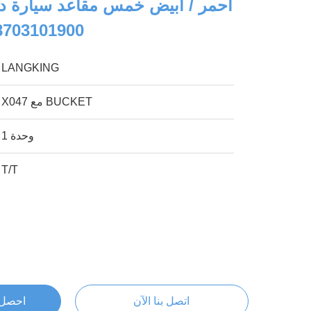
أحمر / أبيض خمس مقاعد سيارة دور
دلو 3101900
LANGKING
X047 مع BUCKET
1 وحدة
T/T
اتصل بنا الآن
احصل 