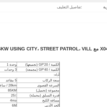
ية
تفاصيل التغليف:
الكمية / 20'GP (تجميعها)
وحدة 1
الكمية / 40'GP (مجمعة)
3 وحدات
أداء:
سعة الركاب
5 مقاعد
السرعة القصوى
28km / ساعة
مجموعة (تحميل)
85KM
قدرة التسلق (محملة)
25٪
مسافة الكبح
≤4m
الحد الأدنى
6M