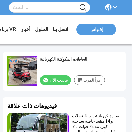
اتصل بنا
الحلول
أخبار
برنامج VR
إقتباس
الحافلات المكوكية الكهربائية
اقرأ المزيد
نتحدث الآن
فيديوهات ذات علاقة
سيارة كهربائية ذات 4 عجلات
و 14 مقعد حافلة سياحية
كهربائية 72 فولت 7.5
كيلوواط محرك تغيير التيار