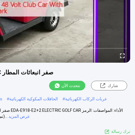
مركبات الركاب الكهربائية لـ 4 أشخاص مع محرك AC صفر انبعاثات المطار
شارك
نتحدث الآن
عربات الركاب الكهربائية
#
الحافلات المكوكية الكهربائية
#
ts
عرض المزيد
السريع 8703101900 Qty/20'GP (تم تفكيكه) 6 وحدة Qty/40'GP (تم تفكيكه)...
ترك رسالة