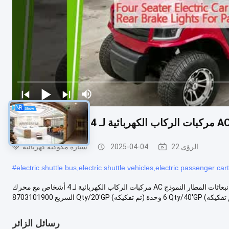
22 الرؤى
2025-04-04
سيارة مكوكية كهربائية
#
electric shuttle bus,electric shuttle vehicles,electric passenger car
مركبات الركاب الكهربائية لـ 4 أشخاص مع محرك AC صفر انبعاثات المطار النموذج EDA-E918-E2+2 ELECTRIC GOLF CAR الأداء: المواصفات: الرمز
رسائل الزائر