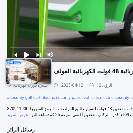
12 الرؤى
2025-04-12
سيارة دورية كهربائية
#
security golf cart,electric security patrol vehicles,electric security c
سيارة دورية كهربائية ذات مقعدين 48 فولت للسيارة للبيع المواصفات: الرمز السريع 8709119000 Qty/20'GP (مجمعة) 1 وحدة Qty/40'GP (مجمعة) 2
داء: قدرة الركاب مقعدين أقصى سرعة 25 كم/ساعة الن...
عرض المزيد
رسائل الزائر