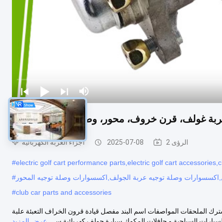
ربة غولف، قرن خروف، محور، وصلة توجيه، ملحقات
2 الرؤى
2025-07-08
أجزاء العربة الكهربائية
#
electric golf cart performance parts,electric golf cart accessories
اكسسوارات وصلة توجيه عربة الجولف,اكسسوارات وصلة توجيه المحور
#
#
club car parts and accessories
رك الملحقات المواصفات اسم البند مفصل قيادة قرون الخراف التعبئة علبة
سيارات السياحية و حافلات المكوك سيارة جولف كهربائية س...
عرض المزيد