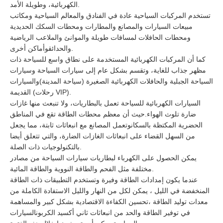
الكهربائية، وطويلة الأمد.
تستخدم المركبات السياحية عادة في الفنادق والمعالم السياحية ومكاتب
مبيعات السيارات والمصانع والمطارات ومحطات السكك الحديدية
ومحطات الحافلات لمسافات طويلة والموانئ والملاعب الرياضية
والحدائقوأماكن أخرى.
كما أن المركبات الكهربائية المستخدمة على نطاق واسع للسياحة ذات
مظهر جذاب للغاية، وتقسم بشكل عام إلى سيارات السياحة وسيارات
السياحة الجبلية والحافلات الكهربائية الصغيرة (سياحة المدينة)والسيارات
القديمة (رحلات VIP).
السيارات الكهربائية للسياحة تعمل بالبطاريات، ولا تنبعث منها غازات
ضارة تلوث الهواء.حيث أن معظم محطات الطاقة تقع في المناطق
الحضرية المكتظة بالسكانوتعمل المصانع مع انبعاثات ثابتة، مما يجعل
من السهل القضاء على انبعاثات الغازات الضارة، والتي تتعلق أيضا
بالتكنولوجيات ذات الصلة.
يمكن الحصول على الكهرباء لبطاريات سيارات السياحة من مصادر
مختلفة مثل الفحم والطاقة النووية والطاقة المائية.
عندما يكون إمدادات الطاقة وفيرة وتستخدم التطبيقات ذات الطاقة
المنخفضة في الليل ، يمكن لكل من النهار والليل الاستفادة الكاملة من
معدات توليد الطاقة ،تحسين الكفاءة الاقتصادية بشكل كبير والمساهمة
في توفير الطاقة والحد من انبعاثات ثاني أكسيد الكربونالسيارات