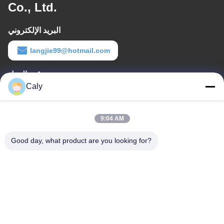
Co., Ltd.
البريد الإلكتروني
langjie99@hotmail.com
وقت العمل
Caly
9:00-18:00
عنواننا
9:04 AM
عنوان الشركة
Good day, what product are you looking for?
مدينة دونغشونغ، منطقة نانشا، قوانغتشو، الصين
عنوان المصنع
مدينة دونغشونغ، منطقة نانشا، قوانغتشو، الصين
الهاتف
86--8619898299923