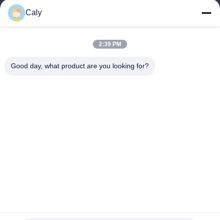
وقت العمل
Caly
9:00-18:00
عنواننا
2:39 PM
عنوان الشركة
Good day, what product are you looking for?
مدينة دونغشونغ، منطقة نانشا، قوانغتشو، الصين
عنوان المصنع
مدينة دونغشونغ، منطقة نانشا، قوانغتشو، الصين
الهاتف
86--8619898299923
الصين جودة جيدة سيارة سياحية كهربائية المورد. حقوق الطبع والنشر ©
-2026 Guangzhou Langjie Electric Vehicle Co., Ltd. . كل الحقوق
محفوظة.