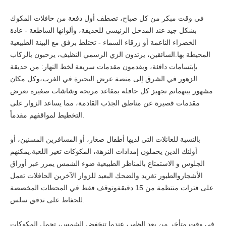
في وقت مبكر من كل صباح، تصطف أول دفعة من حافلات المكوك
بشكل جيد عند المدخل الرئيسي للحديقة، وألوانها الساطعة - عادة
الخضراء الناعمة أو زرقاء السماء - تختلط برفق مع البيئة الطبيعية
المحيطة بها.السائقين، يرتدون الزي الرسمي النظيف، يرحبون بالركاب
بإبتسامات دافئة، ويقدمون مقدمات سريعة لخط النهار: من حديقة
الزهور في الشرق إلى منصة عرض البحيرة في الغرب،وكل مكان
مشهور بينهماتم تجهيز كل حافلة بمقاعد مريحة وشاشات صغيرة تعرض
مقدمات قصيرة عن مناطق الجذب القادمة، مما يساعد الزوار على
التخطيط لمواقفهم مقدماً.
بالنسبة للعائلات التي لديها أطفال صغار، أو المسافرين المسنين، أو
أولئك الذين يحملون إمدادات النزهة، المكوكات تغير اللعبة.يمكنهم
الجلوس و الاستمتاع بالمناظر الطبيعية ضوء الشمس يمرر عبر أوراق
الأشجاروالطيور تغريد والضحك البعيد للزوار الآخرين الحافلات تعمل
على فترات منتظمة من 15 دقيقةوتوقف فقط في المحطات المخصصة
للحفاظ على تدفق سلس.
في وقت متأخر من بعد الظهر، عندما تنخفض الشمس، تحمل المكوكات