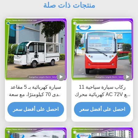
منتجات ذات صلة
11 ركاب سيارة سياحية
سيارة كهربائية بـ 5 مقاعد
كهربائية محرك AC 72V مع
بمدى 70 كيلومترًا، مع سعة
Max.Speed 30km/H
ركاب 5 مقاعد للفندق
للفندق
احصل على أفضل سعر
احصل على أفضل سعر