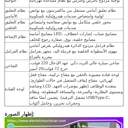
توجيه مزدوج بالترس والترس مع نظام مساعدة كهربائية
التوجيه
نظام تعليق أمامي مستقل من ماكفيرسون مع نوابض
نظام التعليق
لولبية وامتصاص صدمات هيدروليكية تلسكوبية
الأمامي
محور خلفي متكامل مع نوابض صفائحية وامتصاص
نظام التعليق
صدمات هيدروليكية تلسكوبية
الخلفي
مصابيح أمامية LED، مصابيح ضباب، إشارات انعطاف،
نظام الإضاءة
مصابيح خلفية، بوق، صفارة رجوع للخلف
نظام فرامل مزدوج الدائرة هيدروليكي بقرص أمامي
مهوى الأسطوانة الخلفية مع فرملة اليد، مجهز بفرامل
نظام الفرامل
معززة بالفراغ
شاحن سيارة عالي التردد ذكي. جهد الإدخال 220 فولت،
الشاحن
خرج 72 فولت/25 أمبير.
لوحة قيادة مصبوبة بالحقن مع مفتاح تركيبة، مفتاح قفل
كهربائي، مفتاح إيقاف التشغيل في حالات الطوارئ،
وشاشة LCD متعددة الوظائف (تظهر مؤشرات الجهد،
لوحة القيادة
ومستوى البطارية، والسرعة، والمسافة المقطوعة، ونظام
تشغيل الترفيه). يتضمن أيضًا منافذ USB/Type-C،
وحجرات تخزين، وحامل أكواب.
إظهار الصورة: