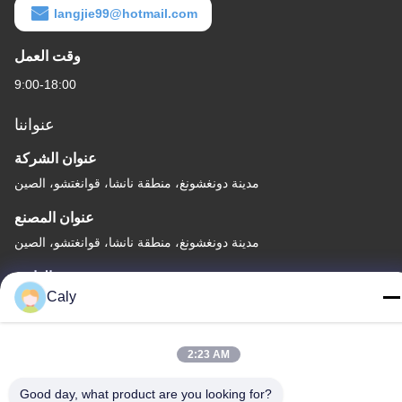
langjie99@hotmail.com
وقت العمل
9:00-18:00
عنواننا
عنوان الشركة
مدينة دونغشونغ، منطقة نانشا، قوانغتشو، الصين
عنوان المصنع
مدينة دونغشونغ، منطقة نانشا، قوانغتشو، الصين
الهاتف
Caly
86--8619898299923
2:23 AM
Good day, what product are you looking for?