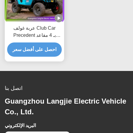
عربة غولف Club Car
Precedent بـ 4 مقاعد
بمحرك التيار المتردد (AC)
احصل على أفضل سعر
كهربائية للحافلات السياحية
للحديقة
اتصل بنا
Guangzhou Langjie Electric Vehicle
Co., Ltd.
البريد الإلكتروني