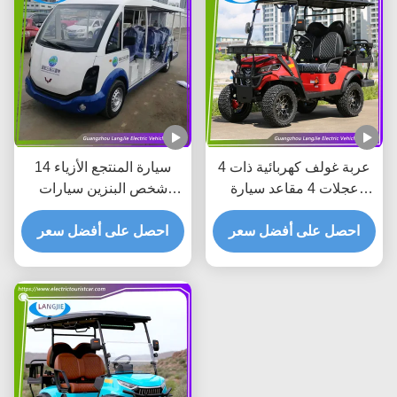
عربة غولف كهربائية ذات 4
سيارة المنتجع الأزياء 14
عجلات 4 مقاعد سيارة
شخص البنزين سيارات
منتجع AC محرك سيارة
السياحة السرعة الأمامية
كهربائية جولة للفندق
احصل على أفضل سعر
القصوى 30 كم / ساعة
احصل على أفضل سعر
للفندق