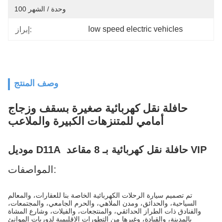
100 وحدة / الشهر
low speed electric vehicles
إبراز:
وصف المنتج
حافلة نقل كهربائية صغيرة بسقف وزجاج
أمامي للمتنزهات الكبيرة والملاعب
موديل D11A حافلة نقل كهربائية بـ 8 مقاعد VIP
المواصفات:
تم تصميم سيارة الرحلات الكهربائية الخاصة بنا للعقارات، والمعالم
السياحية، والحدائق، ومدن الملاهي، والحرم الجامعي، والمجتمعات،
والفنادق ذات الطراز الحدائقي، والمنتجعات، والفيلات، وشارع المشاة
بالمدينة، والقيادة، وغيرها من التطورات الإقليمية لدوريات الموانئ