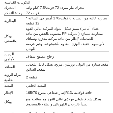
التكوينات القياسية
محرك تيار متردد 72 فولت/7.5 كيلو واط
المحرك
72 فولت
وحدة التحكم
بطارية خالية من الصيانة 6 فولت/170 أمبير في الساعة *
البطارية
12 قطعة
يتميز هيكل المواد المركبة عالي القوة (غطاء أمامي
مصبوب بالحقن من مادة PP المركبة) بمقاومة ممتازة
الهيكل
للصدمات./إطار من مادة مركبة معززة وسبائك
والسقف
الألومنيوم؛ خفيف الوزن، مقاوم للشيخوخة، وغير عرضة
للبهتان.
الزجاج
زجاج مصفح شفاف
الأمامي
مقعد سيارة من البولي يوريثين، مريح، هيكل قابل للتعديل
المقاعد
لمقعد السائق.
مرآة الرؤية
2 قطعة
الخلفية
المصد الخلفي
المصد
إطار شعاعي مفرغ 165/70R13، حافة فولاذية
الإطار
هيكل شعاع طولي فولاذي عالي القوة مع معالجة منع
الهيكل
الصدأ بالرحلان الكهربائي والطلاء بالمسحوق