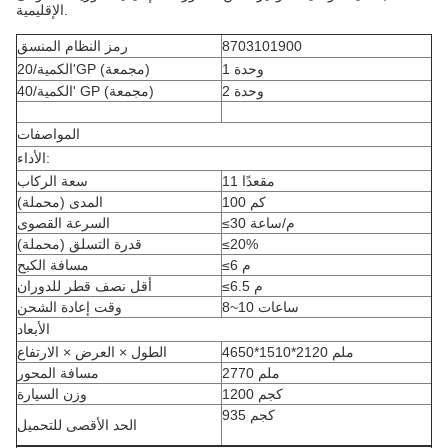
الإقليمية.
8703101900
رمز النظام المنسق
1 وحدة
الكمية/20'GP (مجمعة)
2 وحدة
الكمية/40' GP (مجمعة)
المواصفات
الأداء:
11 مقعدًا
سعة الركاب
100 كم
المدى (محملة)
≤30 م/ساعة
السرعة القصوى
≤20%
قدرة التسلق (محملة)
≤6 م
مسافة الكبح
≤6.5 م
أقل نصف قطر للدوران
8~10 ساعات
وقت إعادة الشحن
الأبعاد
4650*1510*2120 ملم
الطول × العرض × الارتفاع
2770 ملم
مسافة المحور
1200 كجم
وزن السيارة
935 كجم
الحد الأقصى للتحميل