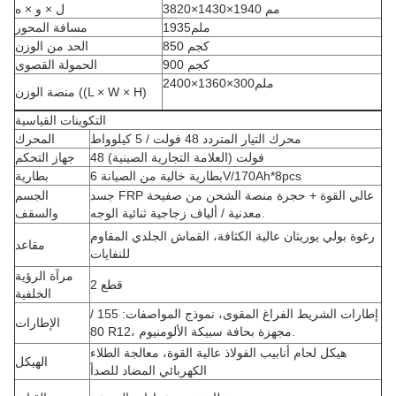
3820×1430×1940 مم
ل × و × ه
1935ملم
مسافة المحور
850 كجم
الحد من الوزن
900 كجم
الحمولة القصوى
2400×1360×300ملم
منصة الوزن ((L × W × H)
التكوينات القياسية
محرك التيار المتردد 48 فولت / 5 كيلوواط
المحرك
48 فولت (العلامة التجارية الصينية)
جهاز التحكم
بطارية خالية من الصيانة 6V/170Ah*8pcs
بطارية
جسد FRP عالي القوة + حجرة منصة الشحن من صفيحة
الجسم
معدنية / ألياف زجاجية ثنائية الوجه.
والسقف
رغوة بولي يوريثان عالية الكثافة، القماش الجلدي المقاوم
مقاعد
للنفايات
مرآة الرؤية
2 قطع
الخلفية
إطارات الشريط الفراغ المقوى، نموذج المواصفات: 155 /
الإطارات
80 R12، مجهزة بحافة سبيكة الألومنيوم.
هيكل لحام أنابيب الفولاذ عالية القوة، معالجة الطلاء
الهيكل
الكهربائي المضاد للصدأ