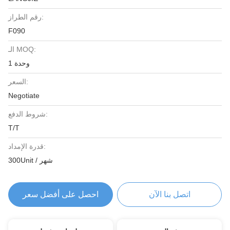
رقم الطراز:
F090
الـ MOQ:
1 وحدة
السعر:
Negotiate
شروط الدفع:
T/T
قدرة الإمداد:
300Unit / شهر
اتصل بنا الآن
احصل على أفضل سعر