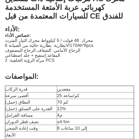
كهربائي عربة الأمتعة المستخدمة
للسيارات المعتمدة من قبل CE للفندق
الأداء:
خصائص الأداء:
محرك: 48 فولت / 5 كيلوواط محرك التيار المتردد
بطارية: بطارية خالية من الصيانة 6V/170Ah*8pcs
الزجاج الأمامي: الشفاف الزجاج المصفوف
المقاعد:إسفنج + جلد اصطناعي
مرآة الرؤية الخلفية: 2 PCS
المواصفات:
مقعدين
قدرة الركاب
25 كم/ساعة
أقصى سرعة
70 كم
النطاق (حمل)
12%
القدرة على التسلق (حمل)
4م
مسافة الفرامل
≤4.5m
نصف قطر الدوران
8 إلى 10 ساعات
وقت إعادة الشحن
الأبعاد