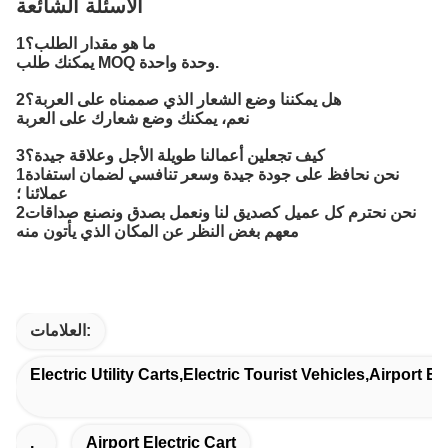
الأسئلة الشائعة
1ما هو مقدار الطلب؟
يمكنك طلب MOQ وحدة واحدة.
2هل يمكننا وضع الشعار الذي صممناه على العربة؟
نعم، يمكنك وضع شعارك على العربة
3كيف تجعلين أعمالنا طويلة الأجل وعلاقة جيدة؟
1نحن نحافظ على جودة جيدة وسعر تنافسي لضمان استفادة
عملائنا ؛
2نحن نحترم كل عميل كصديق لنا ونعمل بصدق ونصنع صداقات
معهم بغض النظر عن المكان الذي يأتون منه
العلامات:
Electric Utility Carts,electric Tourist Vehicles,airport El
,
Airport Electric Cart