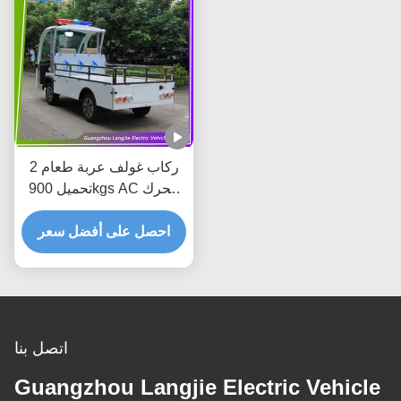
2 ركاب غولف عربة طعام
تحميل 900kgs AC محرك
الكهرباء شاحنة الشحن
للمصنع
احصل على أفضل سعر
اتصل بنا
Guangzhou Langjie Electric Vehicle