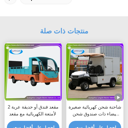
منتجات ذات صلة
شاحنة شحن كهربائية صغيرة
2 مقعد فندق أو حديقة عربة
بيضاء ذات صندوق شحن
الأمتعة الكهربائية مع مقعد
مركب 500kg 48v 4kw
مريح محرك AC
محرك AC
احصل على أفضل سعر
احصل على أفضل سعر