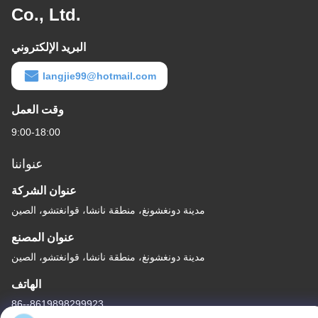
Co., Ltd.
البريد الإلكتروني
langjie99@hotmail.com
وقت العمل
9:00-18:00
عنواننا
عنوان الشركة
مدينة دونغشونغ، منطقة نانشا، قوانغتشو، الصين
عنوان المصنع
مدينة دونغشونغ، منطقة نانشا، قوانغتشو، الصين
الهاتف
86--8619898299923