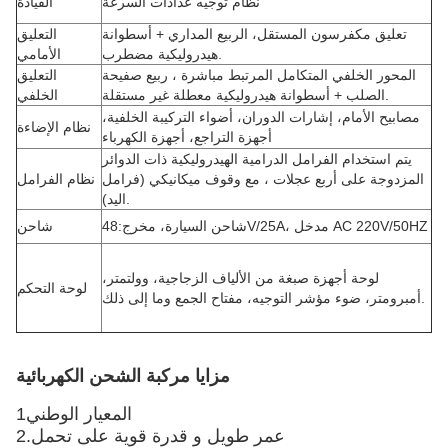
نظام توجيه عدادات السرعة
القيادة
تعليق مكفرسون المستقل، الربيع المداري + أسطوانة
التعليق
هيدروليكية مضطرب.
الأمامي
المحور الخلفي المتكامل المرتبط مباشرة ، ربيع صفيحة
التعليق
الصلب + أسطوانة هيدروليكية معطلة غير مستقلة.
الخلفي
مصابيح الأمام، إشارات الدوران، أضواء التركيبة الخلفية،
نظام الإضاءة
أجهزة التراجع، أجهزة الكهرباء
يتم استخدام الفرامل الدرامية الهيدروليكية ذات الدوائر
المزدوجة على أربع عجلات ، مع وقوف ميكانيكي (فرامل
نظام الفرامل
اليد).
شاحن السيارة، مخرج:48V/25A، مدخل AC 220V/50HZ
شاحن
لوحة أجهزة صبغة من الألياف الزجاجية، وولتمتر،
لوحة التحكم
أمبرومتر، ضوء مؤشر التوجيه، مفتاح الجمع وما إلى ذلك.
مزايا مركبة الشحن الكهربائية
1المعيار الوطني
2.عمر طويل و قدرة قوية على تحمل