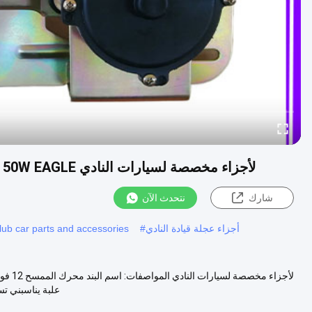
المحرك الكهربائي لسيارات المشاهدة ZD1533 12V 50W EAGLE لأجزاء مخصصة لسيارات النادي
شارك
نتحدث الآن
أجزاء عجلة قيادة النادي
#
,club car parts and accessories
علبة يناسبني تس