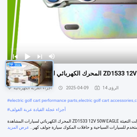
14 الرؤى
2025-04-09
أجزاء العربة الكهربائية
#
electric golf cart performance parts,electric golf cart accessories
أجزاء عجلة القيادة عربة الغولف
#
المحرك الكهربائي لسيارات المشاهدة ZD1533 12V 50W EAGLE لأجزاء مخصصة لسيارات النادي المواصفات: اسم البند محرك الممسح 12 فولت التعبئة
تخدم للسيارات السياحية و حافلات المكوك سيارة جولف كهر...
عرض المزيد